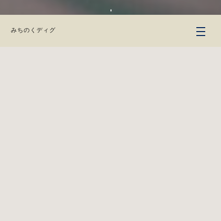
みちのくディグ
Home
» 利用規約
1. 著作権について
2.商標・その他について
3 .禁止事項について
4.リンクおよびSNSへのシェアについて
5.コンテンツのポリシーについて
6.利用環境の整備
7.免責事項